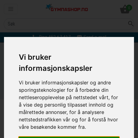
shopping_basket
0
search
Ring 452 67 417
Send e-mail
phone
email
Turnapparater
Vi bruker
Vi tilbyr hele produktprogrammet til idrett og
informasjonskapsler
redskapsgymnastikk gjennom
samarbeidspartnerne våres Gaofei Sports og
Vi bruker informasjonskapsler og andre
Taishan Sports
sporingsteknologier for å forbedre din
nettleseropplevelse på nettstedet vårt, for
å vise deg personlig tilpasset innhold og
målrettede annonser, for å analysere
Nørbæk Efterskole
nettstedstrafikken vår og for å forstå hvor
våre besøkende kommer fra.
Store Heddinge Gymnastikforening