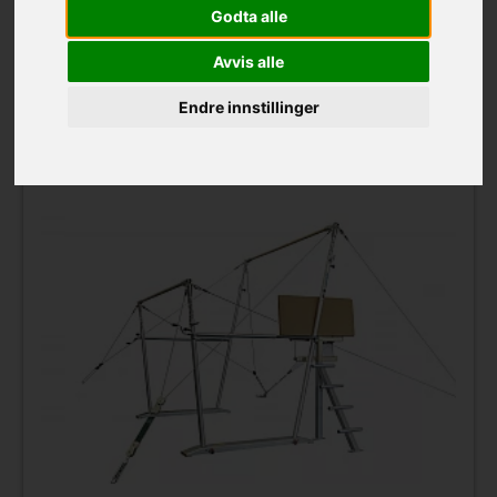
Godta alle
Langhøj KFUM Gymnastik
Avvis alle
Mia Christensen
Endre innstillinger