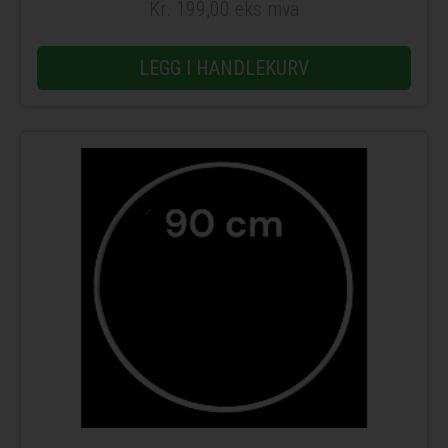
Kr. 199,00 eks mva
LEGG I HANDLEKURV