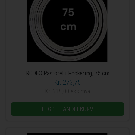
RODEO Pastorelli Rockering, 75 cm
Kr. 273,75
Kr. 219,00 eks mva
LEGG I HANDLEKURV