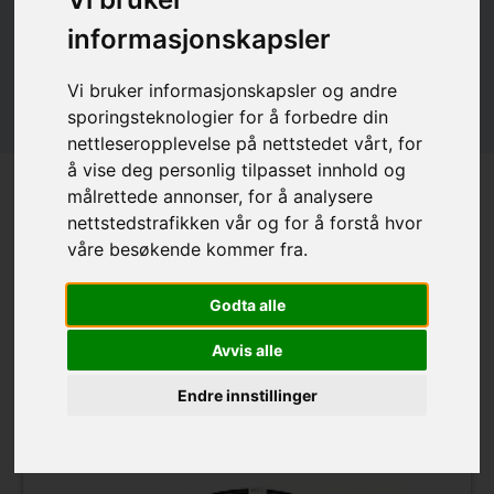
og konkurranse
check_circle
informasjonskapsler
Størrelse fra Ø60 cm til Ø90 cm
check_circle
Kan vi hjelpe ring eller skriv til oss
Vi bruker informasjonskapsler og andre
sporingsteknologier for å forbedre din
nettleseropplevelse på nettstedet vårt, for
å vise deg personlig tilpasset innhold og
målrettede annonser, for å analysere
Vesterbro Ungdomsgård
nettstedstrafikken vår og for å forstå hvor
våre besøkende kommer fra.
Ikast Nordre Skole
Godta alle
Kemp-Lauritzen
Avvis alle
Vokslev IF
Endre innstillinger