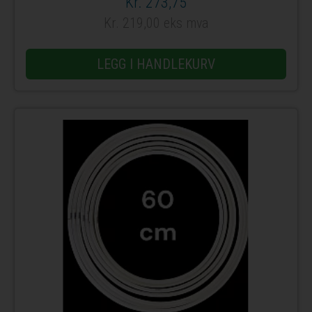
Kr. 273,75
Kr. 219,00 eks mva
LEGG I HANDLEKURV