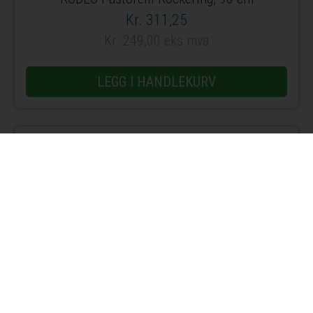
Kr. 311,25
Kr. 249,00 eks mva
LEGG I HANDLEKURV