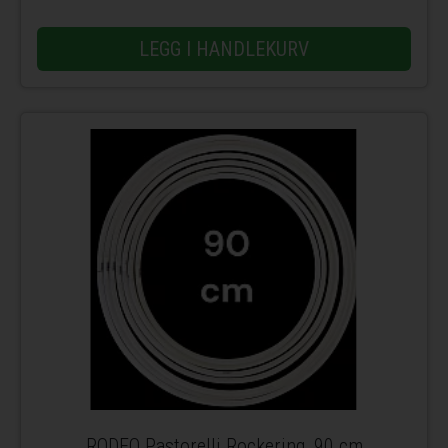
LEGG I HANDLEKURV
RODEO Pastorelli Rockering, 90 cm