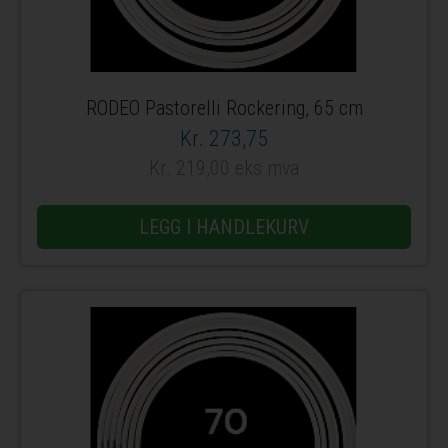
RODEO Pastorelli Rockering, 65 cm
Kr. 273,75
Kr. 219,00 eks mva
LEGG I HANDLEKURV