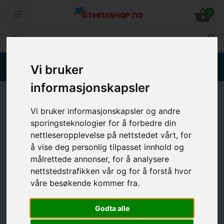
shopping_basket
0
search
Ring 3299 3872 kl. 08.00 - 20.00
phone
phone
Vi bruker
Ingen salg til privatpersoner
Send e-mail
email
informasjonskapsler
Stepkasse
Vi bruker informasjonskapsler og andre
Stepkasse eller aerobic fitness step kasse fra
sporingsteknologier for å forbedre din
Reebok. Topp kvalitet fra Reebok, som kan
nettleseropplevelse på nettstedet vårt, for
brukes hjemme eller i treningssenter. Med
å vise deg personlig tilpasset innhold og
stepkasse kommer du fort i form, enten om det
målrettede annonser, for å analysere
er hjemme eller i fitness senter.
nettstedstrafikken vår og for å forstå hvor
våre besøkende kommer fra.
check_circle
Topp kvalitet fra Reebok
Godta alle
check_circle
Alle kan bruke den