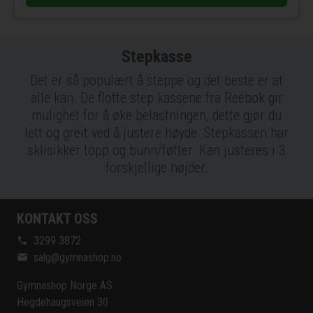
Stepkasse
Det er så populært å steppe og det beste er at
alle kan. De flotte step kassene fra Reebok gir
mulighet for å øke belastningen, dette gjør du
lett og greit ved å justere høyde. Stepkassen har
sklisikker topp og bunn/føtter. Kan justeres i 3
forskjellige højder.
KONTAKT OSS
3299 3872
phone
salg@gymnashop.no
email
Gymnashop Norge AS
Hegdehaugsveien 30