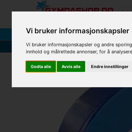
Gymnastikken i sentrum
Vi bruker informasjonskapsler
BARNE TURN
LUFTREDSKAPER
REDSKAPSGY
Vi bruker informasjonskapsler og andre sporings
VELDIG BRA SERVICE
4.
star_rate
star_rate
star_rate
star_rate
star_rate
innhold og målrettede annonser, for å analyser
Skum halv sirkel med bor
Godta alle
Avvis alle
Endre innstillinger
Previous