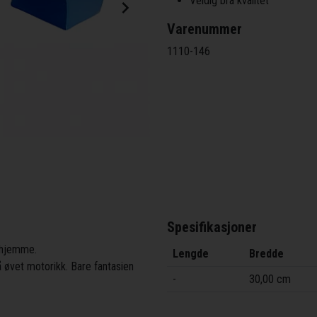
Veldig bra kvalitet
Varenummer
1110-146
Spesifikasjoner
r hjemme.
Lengde
Bredde
 øvet motorikk. Bare fantasien
-
30,00 cm