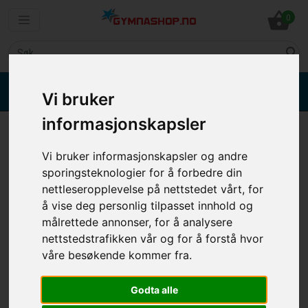
shopping_basket
0
search
Ring 3299 3872 kl. 08.00 - 20.00
phone
phone
Vi bruker
Ingen salg til privatpersoner
Send e-mail
email
informasjonskapsler
Adapter til Mistral B200 (innvendig
gjenger)
Vi bruker informasjonskapsler og andre
sporingsteknologier for å forbedre din
nettleseropplevelse på nettstedet vårt, for
å vise deg personlig tilpasset innhold og
målrettede annonser, for å analysere
nettstedstrafikken vår og for å forstå hvor
våre besøkende kommer fra.
Previous
Next
Godta alle