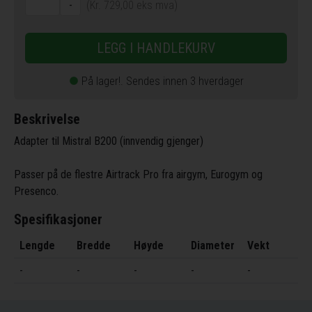
-
(Kr. 729,00 eks mva)
LEGG I HANDLEKURV
På lager!. Sendes innen 3 hverdager
circle
Beskrivelse
Adapter til Mistral B200 (innvendig gjenger)
Passer på de flestre Airtrack Pro fra airgym, Eurogym og
Presenco.
Spesifikasjoner
Lengde
Bredde
Høyde
Diameter
Vekt
-
-
-
-
-