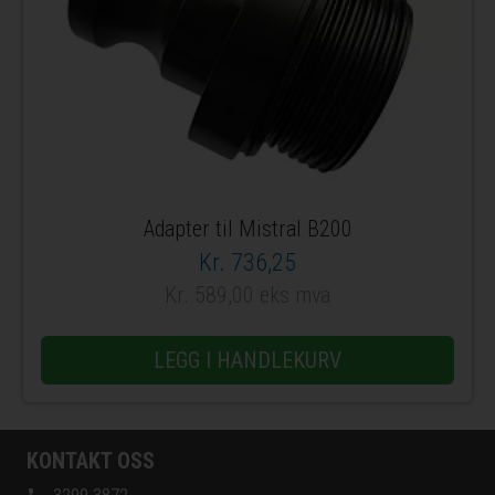
Adapter til Mistral B200
Kr. 736,25
Kr. 589,00 eks mva
LEGG I HANDLEKURV
KONTAKT OSS
phone