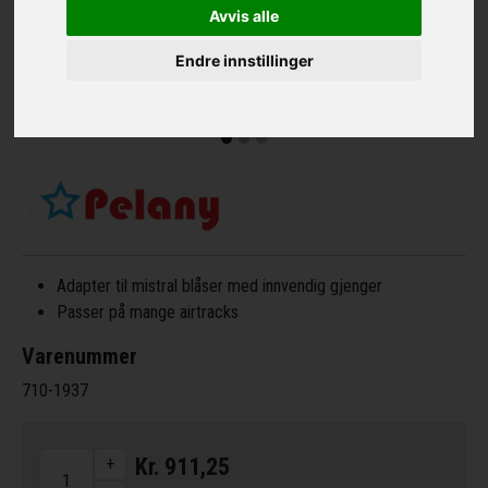
Avvis alle
Endre innstillinger
Adapter til mistral blåser med innvendig gjenger
Passer på mange airtracks
Varenummer
710-1937
+
Kr. 911,25